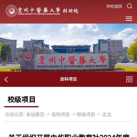
学校官网
自科项目
校级项目
当前位置:
->
->
->
本站首页
自科项目
校级项目
正文